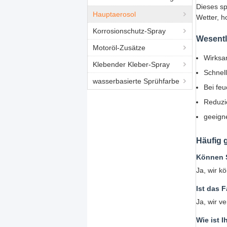
Dieses sp
Hauptaerosol
Wetter, h
Korrosionschutz-Spray
Wesentl
Motoröl-Zusätze
Wirksa
Klebender Kleber-Spray
Schnel
wasserbasierte Sprühfarbe
Bei fe
Reduzi
geeign
Häufig 
Können 
Ja, wir k
Ist das 
Ja, wir v
Wie ist I