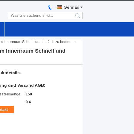
German
search
m Innenraum Schnell und einfach zu bedienen
im Innenraum Schnell und
uktdetails:
ung und Versand AGB:
estellmenge:
150
0.4
takt