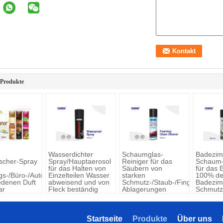
 Produkte
Wasserdichter
Schaumglas-
Badezim
ischer-Spray
Spray/Hauptaerosol
Reiniger für das
Schaum-
für das Halten von
Säubern von
für das 
s-/Büro-/Auto-
Einzelteilen Wasser
starken
100% de
edenen Duft
abweisend und von
Schmutz-/Staub-/Fingerabdruck
Badezim
ar
Fleck beständig
Ablagerungen
Schmutz
Seifen-
Startseite
Produkte
Über uns