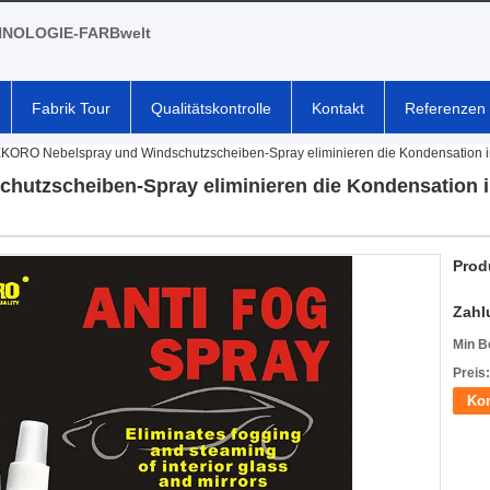
NOLOGIE-FARBwelt
Fabrik Tour
Qualitätskontrolle
Kontakt
Referenzen
KORO Nebelspray und Windschutzscheiben-Spray eliminieren die Kondensation i
utzscheiben-Spray eliminieren die Kondensation 
Prod
Zahl
Min B
Preis:
Kon