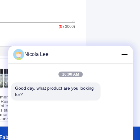
(
0
/ 3000)
Nicola Lee
10:00 AM
Good day, what product are you looking 
for?
mer-
Hauptmöbel-
Reiniger
Polnisches für die
Entfernen
Lieferung von den
s starken
mehrfachen
-/Dunst-
mer-
Oberflächen
-und
schützend u. von
Abschaums
glatter Beschichtung
Fabrik Tour
Kontakte
Sitemap