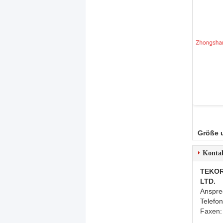
Größe 
Konta
TEKOR
LTD.
Anspre
Telefo
Faxen