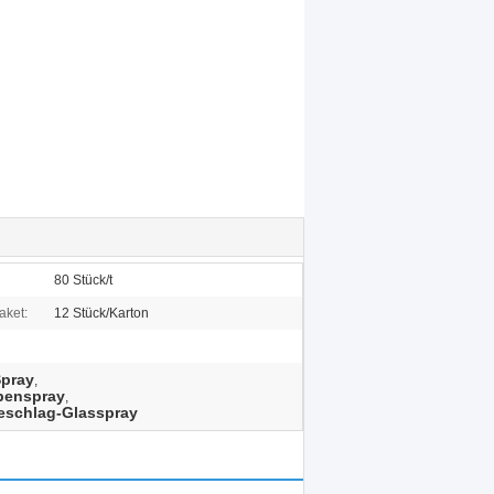
80 Stück/t
aket:
12 Stück/Karton
Spray
,
benspray
,
eschlag-Glasspray