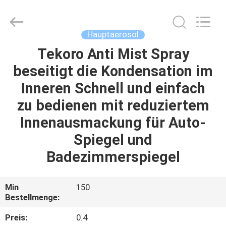
CAR
CARE
INDUSTRY
CO.,
LTD..
Hauptaerosol
All
Rights
Tekoro Anti Mist Spray
ZU
Reserved.
beseitigt die Kondensation im
HAUSE
Inneren Schnell und einfach
PRODUKTE
zu bedienen mit reduziertem
Innenausmackung für Auto-
ÜBER
Spiegel und
UNS
Badezimmerspiegel
WERKSBESICHTIGUNG
Min
150
Bestellmenge:
QUALITÄTSKONTROLLE
Preis:
0.4