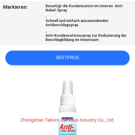
Markieren:
Beseitigt die Kondensation im Inneren. Anti-
Nebel-Spray
KONTAKTIEREN
,
Schnell und einfach anzuwendendes
SIE
Antibeschlagspray
,
UNS
Anti-Kondensationsspray zur Reduzierung der
Beschlagbildung im Innenraum
NEUIGKEITEN
BESTPREIS
BITTE UM
EIN
ANGEBOT
SITEMAP
DATENSCHUTZRICHTLINIE