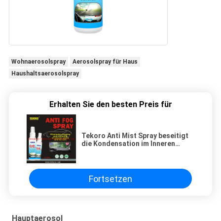
Wohnaerosolspray
Aerosolspray für Haus
Haushaltsaerosolspray
Erhalten Sie den besten Preis für
Tekoro Anti Mist Spray beseitigt
die Kondensation im Inneren
Schnell und einfach zu bedienen
mit reduziertem
Innenausmackung für Auto-
Spiegel und Badezimmerspiegel
Fortsetzen
Hauptaerosol