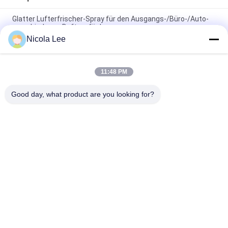
Glatter Lufterfrischer-Spray für den Ausgangs-/Büro-/Auto-
verschiedenen Duft verfügbar
Nicola Lee
Wasserdichter Spray/Hauptaerosol für das Halten von
Einzelteilen Wasser abweisend und von Fleck beständig
11:48 PM
Schaumglas-Reiniger für das Säubern von starken
Schmutz-/Staub-/Fingerabdruck-/Dunst-Ablagerungen
Good day, what product are you looking for?
Beliebte Kategorien
Alle
Kennzeichnung 
Aerosol-Spray-Farbe
Sprühfarbe
Automobilspray-
Graffiti-Sprühfarbe
Reiniger
Spray-Fett-
Autopflege-Spray
Schmiermittel