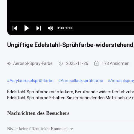
Loaded
:
0%
0:00
/
0:00
Play
Play
Play
Mute
Current
Duration
next
next
Ungiftige Edelstahl-Sprühfarbe-widerstehend
Time
Aerosol-Spray-Farbe
2025-11-26
173 Ansichten
#
Acrylaerosolsprühfarbe
#
Aerosollacksprühfarbe
#
Aerosolspra
Edelstahl-Sprühfarbe mit starkem, Berufsende widersteht abzu
Edelstahl-Sprühfarbe Erhalten Sie entscheidenden Metallschutz mi
Nachrichten des Besuchers
Bisher keine öffentlichen Kommentare