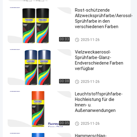
Rost-schützende
Allzwecksprühfarbe/Aerosol-
Sprühfarbe in den
verschiedenen Farben
en
Aerosol-Spray-Farbe
00:03
2025-11-26
Vielzweckaerosol-
Sprühfarbe-Glanz-
Endverschiedene Farben
verfügbar
Aerosol-Spray-Farbe
00:08
2025-11-26
Leuchtstoffsprühfarbe-
Hochleistung für die
Innen- u.
Außenanwendungen
Aerosol-Spray-Farbe
00:05
2025-11-26
Hammerschlag-