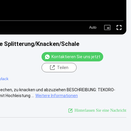
Auto
Picture-
Fullscre
in-
Picture
e Splitterung/Knacken/Schale
Kontaktieren Sie uns jetzt
Teilen
ylack
brechen, zu knacken und abzuziehen BESCHREIBUNG: TEKORO-
t Hochleistung ...
Weitere Informationen
Hinterlassen Sie eine Nachricht