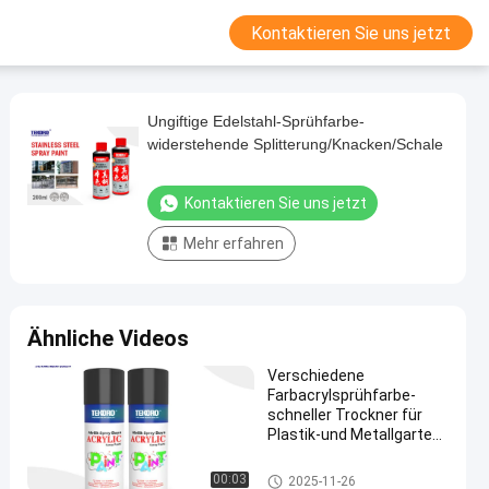
Kontaktieren Sie uns jetzt
Ungiftige Edelstahl-Sprühfarbe-
widerstehende Splitterung/Knacken/Schale
Kontaktieren Sie uns jetzt
Mehr erfahren
Ähnliche Videos
Verschiedene
Farbacrylsprühfarbe-
schneller Trockner für
Plastik-und Metallgarten-
Zusätze
Aerosol-Spray-Farbe
00:03
2025-11-26