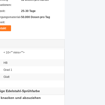
mationen:
zeit:
25-30 Tage
rgungsmaterial-
50.000 Dosen pro Tag
eit:
takt
< 10="" mins="">
HB
Grad 1
Glatt
tige Edelstahl-Sprühfarbe
u knacken und abzuziehen