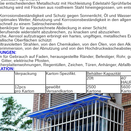
Sie entscheidenden Metallschutz mit Hochleistung Edelstahl-Sprühfarb
ichtung wird mit Flocken aus rostfreiem Stahl hineingegossen, um en
 Korrosionsbeständigkeit und Schutz gegen Sonnenlicht, Öl und Wasser
t optimales Wetter, Abnutzung und Korrosionsbeständigkeit in den al
schnell zu einem Satinscheinende.
enkörper für ausgezeichnete Abdeckung in einer Schicht.
Berufsende widersteht abzubrechen, zu knacken und abzuziehen.
che, Aerosol aufzutragen erbringt ein hartes, ungiftiges, metallisches 
allische Oberflächen schützt
ltravioletten Strahlen, von den Chemikalien, von den Ölen, von den Al
erimmersion, von der Abnutzung und von den Hochdruckwäscheabstie
UNGEN:
 für Gebrauch auf Faden, herausgestellte Ränder, Befestiger, Rohr, 
 Gitter, elektrische Pfosten,
herplattenwohnungen, Regentüllen, Zeichen, Türen, Anhänger, Abfallb
KATION:
Verpackung
Karton-Spezifikt.
Behälter-Kapazität
20ft
40'
HAU
12pcs
gewölbt
2500
5600
pro Karton
Versandkarton
Kartone
Kart