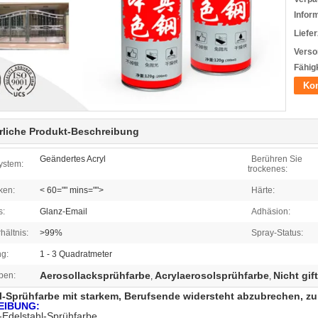
Infor
Liefer
Verso
Fähigk
Kon
rliche Produkt-Beschreibung
Geändertes Acryl
Berühren Sie
ystem:
trockenes:
ken:
< 60="" mins="">
Härte:
s:
Glanz-Email
Adhäsion:
hältnis:
>99%
Spray-Status:
g:
1 - 3 Quadratmeter
Aerosollacksprühfarbe
Acrylaerosolsprühfarbe
Nicht gif
ben:
,
,
l-Sprühfarbe mit starkem, Berufsende widersteht abzubrechen, z
EIBUNG:
delstahl-Sprühfarbe