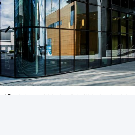
,
,
und Tag:
Acrylaerosolsprühfarbe
Aerosollacksprühfarbe
Aerosolspraylack
ktdaten
O CAR CARE INDUSTRY CO.,
Senden Sie Ihre Anfra
chpartner:
Nicola Lee