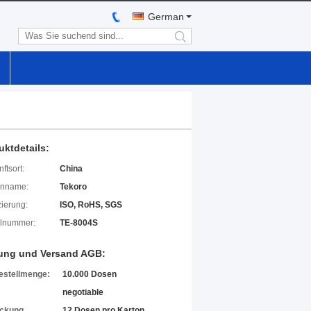
German
search
uktdetails:
ftsort:
China
enname:
Tekoro
izierung:
ISO, RoHS, SGS
lnummer:
TE-8004S
ung und Versand AGB:
estellmenge:
10.000 Dosen
negotiable
ckung
12 Dosen pro Karton