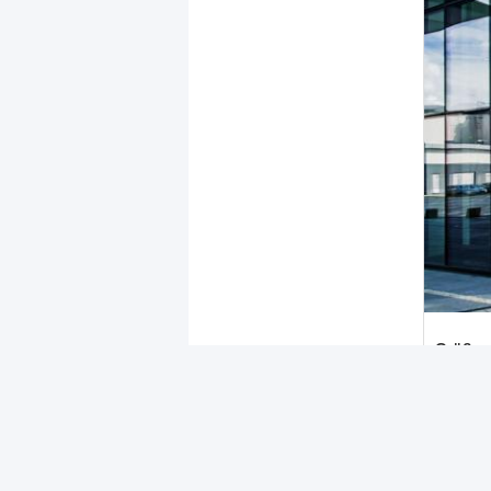
Größe 
Konta
TEKOR
LTD.
Anspre