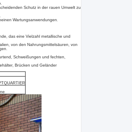
e.
tscheidenden Schutz in der rauen Umwelt zu
.
lgemeinen Wartungsanwendungen.
Ende, das eine Vielzahl metallische und
kalien, von den Nahrungsmittelsäuren, von
gen.
gurtend, Schweißungen und fechten,
ehälter, Brücken und Geländer
PTQUARTIER
one