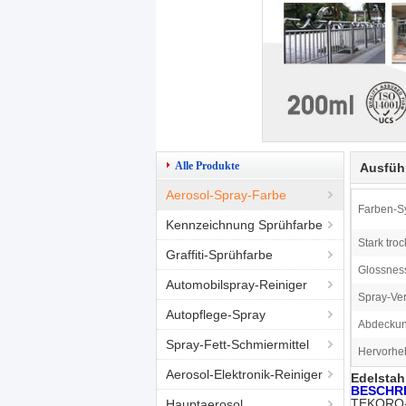
Alle Produkte
Ausfüh
Aerosol-Spray-Farbe
Farben-S
Kennzeichnung Sprühfarbe
Stark troc
Graffiti-Sprühfarbe
Glossnes
Automobilspray-Reiniger
Spray-Ver
Autopflege-Spray
Abdeckun
Spray-Fett-Schmiermittel
Hervorhe
Aerosol-Elektronik-Reiniger
Edelstah
BESCHR
TEKORO-E
Hauptaerosol