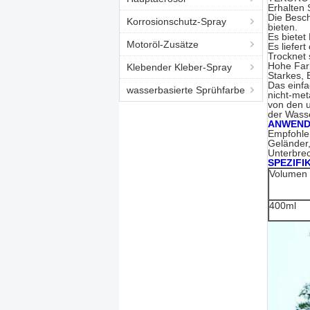
Erhalten 
Die Besch
Korrosionschutz-Spray
bieten.
Es bietet
Motoröl-Zusätze
Es liefer
Trocknet 
Hohe Farb
Klebender Kleber-Spray
Starkes, 
Das einfa
wasserbasierte Sprühfarbe
nicht-met
von den u
der Wass
ANWEND
Empfohlen
Geländer,
Unterbrec
SPEZIFI
Volumen
400ml