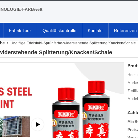
NOLOGIE-FARBwelt
Fabrik Tour
Qualitätskontrolle
Kontakt
Referenzen
rbe
Ungiftige Edelstahl-Sprühfarbe-widerstehende Splitterung/Knacken/Schale
-widerstehende Splitterung/Knacken/Schale
Prod
Herkun
Mark
Zertif
Model
Zahl
Min B
Preis:
Verpa