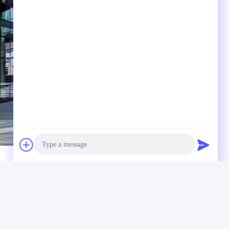
ge direkt an uns
Photo
Video Call