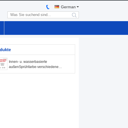
German
search
dukte
Innen- u. wasserbasierte
außenSprühfarbe-verschiedene
Farben für Metall/Holz/Plastik