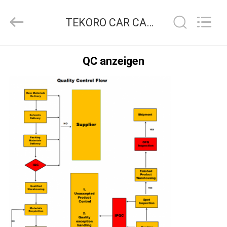
CAR
CARE
INDUSTRY
TEKORO CAR CARE INDUSTRY CO., LTD. Qualitätskontrolle
CO.,
LTD..
All
Rights
ZU
Reserved.
QC anzeigen
HAUSE
PRODUKTE
ÜBER
UNS
WERKSBESICHTIGUNG
QUALITÄTSKONTROLLE