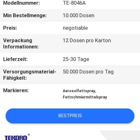
Modellnummer:
TE-8046A
KONTAKTIEREN
Min Bestellmenge:
10.000 Dosen
SIE
Preis:
negotiable
UNS
Verpackung
12 Dosen pro Karton
Informationen:
NEUIGKEITEN
Lieferzeit:
25-30 Tage
Versorgungsmaterial-
50.000 Dosen pro Tag
BITTE UM
Fähigkeit:
EIN
Markieren:
,
Aerosolfettspray
ANGEBOT
Fettschmiermittelspray
SITEMAP
BESTPREIS
DATENSCHUTZRICHTLINIE