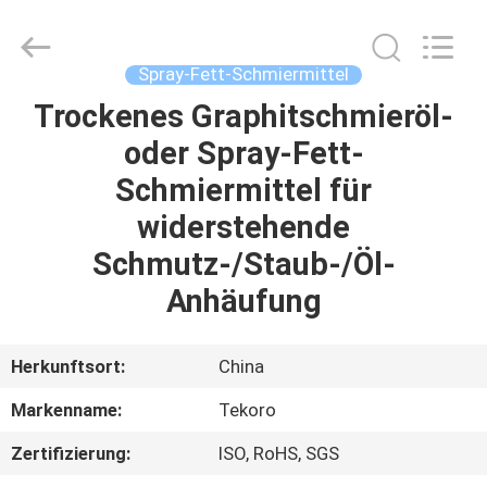
CAR
CARE
INDUSTRY
CO.,
LTD..
Spray-Fett-Schmiermittel
All
Rights
Trockenes Graphitschmieröl-
ZU
Reserved.
oder Spray-Fett-
HAUSE
Schmiermittel für
PRODUKTE
widerstehende
Schmutz-/Staub-/Öl-
ÜBER
Anhäufung
UNS
Herkunftsort:
China
WERKSBESICHTIGUNG
Markenname:
Tekoro
Zertifizierung:
ISO, RoHS, SGS
QUALITÄTSKONTROLLE