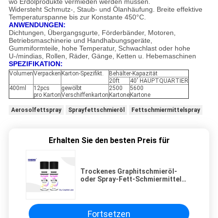
wo Erdölprodukte vermieden werden müssen.
Widersteht Schmutz-, Staub- und Ölanhäufung. Breite effektive
Temperaturspanne bis zur Konstante 450°C.
ANWENDUNGEN:
Dichtungen, Übergangsgurte, Förderbänder, Motoren,
Betriebsmaschinerie und Handhabungsgeräte,
Gummiformteile, hohe Temperatur, Schwachlast oder hohe
U-/mindias, Rollen, Räder, Gänge, Ketten u. Hebemaschinen
SPEZIFIKATION:
Volumen
Verpacken
Karton-Spezifikt.
Behälter-Kapazität
20ft
40' HAUPTQUARTIER
400ml
12pcs
gewölbt
2500
5600
pro Karton
Verschiffenkarton
Kartone
Kartone
Aerosolfettspray
Sprayfettschmieröl
Fettschmiermittelspray
Erhalten Sie den besten Preis für
Trockenes Graphitschmieröl-
oder Spray-Fett-Schmiermittel
für widerstehende
Schmutz-/Staub-/Öl-Anhäufung
Fortsetzen