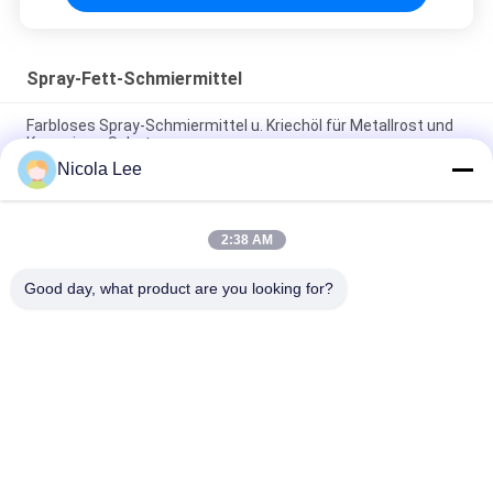
Spray-Fett-Schmiermittel
Farbloses Spray-Schmiermittel u. Kriechöl für Metallrost und
Korrosions-Schutz
Nicola Lee
Silikon-Schmiermittel nicht ätzend für die Lieferung des
geruchlosen klaren Schmierungs-Filmes
2:38 AM
Gang-u. Ketten-Schmieröl-Spray für das Halten des Rollen-
Antriebs und der Förderketten geschmiert
Good day, what product are you looking for?
Beliebte Kategorien
Alle
Kennzeichnung 
Aerosol-Spray-Farbe
Sprühfarbe
Automobilspray-
Graffiti-Sprühfarbe
Reiniger