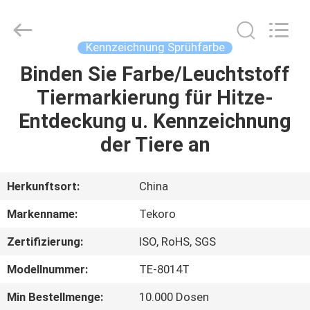
CAR
CARE
INDUSTRY
CO.,
LTD..
Kennzeichnung Sprühfarbe
All
Rights
Binden Sie Farbe/Leuchtstoff
ZU
Reserved.
Tiermarkierung für Hitze-
HAUSE
Entdeckung u. Kennzeichnung
PRODUKTE
der Tiere an
ÜBER
Herkunftsort:
China
UNS
Markenname:
Tekoro
Zertifizierung:
ISO, RoHS, SGS
WERKSBESICHTIGUNG
Modellnummer:
TE-8014T
QUALITÄTSKONTROLLE
Min Bestellmenge:
10.000 Dosen