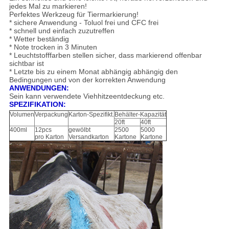
jedes Mal zu markieren!
Perfektes Werkzeug für Tiermarkierung!
* sichere Anwendung - Toluol frei und CFC frei
* schnell und einfach zuzutreffen
* Wetter beständig
* Note trocken in 3 Minuten
* Leuchtstofffarben stellen sicher, dass markierend offenbar
sichtbar ist
* Letzte bis zu einem Monat abhängig abhängig den
Bedingungen und von der korrekten Anwendung
ANWENDUNGEN:
Sein kann verwendete Viehhitzeentdeckung etc.
SPEZIFIKATION:
Volumen
Verpackung
Karton-Spezifikt.
Behälter-Kapazität
20ft
40ft
400ml
12pcs
gewölbt
2500
5000
pro Karton
Versandkarton
Kartone
Kartone