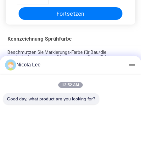
Tiere an
Fortsetzen
Kennzeichnung Sprühfarbe
Beschmutzen Sie Markierungs-Farbe für Bau/die
Landschaftsgestaltung/Vermessens-/Sport-Felder
Nicola Lee
Linie das freie Markierungs-Sprühfarbe-Toluol und CFC geben
für Bereiche heraus hervorheben u. markieren frei
12:52 AM
Linie Markierungs-Farben-Bau-Felder/Parkfelder/Sport-
Felder/Lager-Gebrauch
Good day, what product are you looking for?
Beliebte Kategorien
Alle
Kennzeichnung 
Aerosol-Spray-Farbe
Sprühfarbe