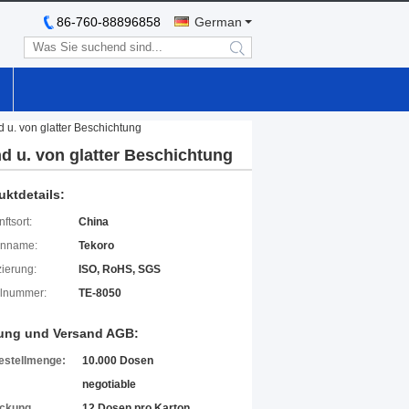
86-760-88896858
German
search
 u. von glatter Beschichtung
d u. von glatter Beschichtung
uktdetails:
ftsort:
China
enname:
Tekoro
izierung:
ISO, RoHS, SGS
lnummer:
TE-8050
ung und Versand AGB:
estellmenge:
10.000 Dosen
negotiable
ckung
12 Dosen pro Karton