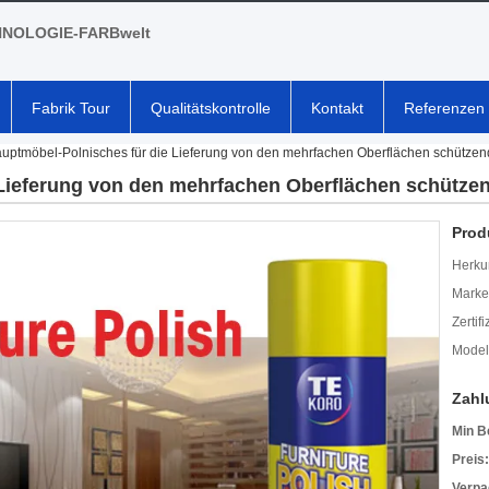
NOLOGIE-FARBwelt
Fabrik Tour
Qualitätskontrolle
Kontakt
Referenzen
uptmöbel-Polnisches für die Lieferung von den mehrfachen Oberflächen schützend
Lieferung von den mehrfachen Oberflächen schützen
Prod
Herkun
Mark
Zertif
Model
Zahl
Min B
Preis:
Verpa