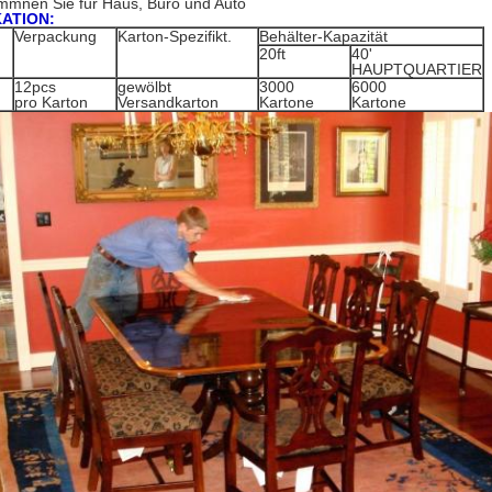
ommnen Sie für Haus, Büro und Auto
KATION:
Verpackung
Karton-Spezifikt.
Behälter-Kapazität
20ft
40'
HAUPTQUARTIER
12pcs
gewölbt
3000
6000
pro Karton
Versandkarton
Kartone
Kartone