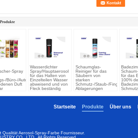
 Produkte
Wasserdichter
Schaumglas-
Badezim
ischer-Spray
Spray/Hauptaerosol
Reiniger für das
Schaum-
für das Halten von
Säubern von
für das 
s-/Büro-/Auto-
Einzelteilen Wasser
starken
100% de
edenen Duft
abweisend und von
Schmutz-/Staub-/Fingerabdruck
Badezim
ar
Fleck beständig
Ablagerungen
Schmutz
Seifen-
Startseite
Produkte
Über uns
 Qualität Aerosol-Spray-Farbe Fournisseur.
TRY CO., LTD.. All Rights Reserved.