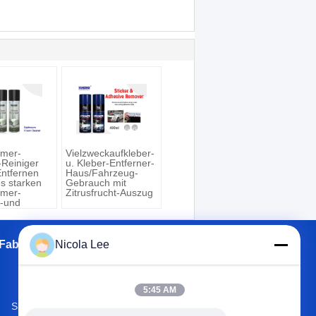
mer-
Vielzweckaufkleber-
Reiniger
u. Kleber-Entferner-
Entfernen
Haus/Fahrzeug-
s starken
Gebrauch mit
-/Dunst-
mer-
Zitrusfrucht-Auszug
-und
Abschaums
Fabrik Tour
Nicola Lee
Kontakte
Sitemap
5:45 AM
Shuanghe Rd, Zhaiwu-Stadt, Heshan,