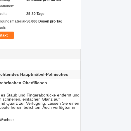
mationen:
zeit:
25-30 Tage
rgungsmaterial-
50.000 Dosen pro Tag
eit:
takt
ichtendes Hauptmöbel-Polnisches
 mehrfachen Oberflächen
m es Staub und Fingerabdrücke entfernt und
en schnellen, einfachen Glanz auf
 und Quarz zur Verfügung. Lassen Sie einen
ute herein belichten. Auch verfügbar in
r Wachse