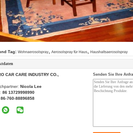
,
,
und Tag:
Wohnaerosolspray
Aerosolspray für Haus
Haushaltsaerosolspray
ktdaten
O CAR CARE INDUSTRY CO.,
Senden Sie Ihre Anfra
chpartner:
Nicola Lee
n:
86 13729998990
:
86-760-88896858