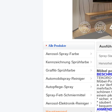
Alle Produkte
Ausfüh
Aerosol-Spray-Farbe
Spray-Sta
Kennzeichnung Sprühfarbe
Hervorhe
Graffiti-Sprühfarbe
Möbel po
BESCHR
TEKORO-M
Automobilspray-Reiniger
Möbel-Pol
a zur Ver
Autopflege-Spray
mehrfache
schönen G
Spray-Fett-Schmiermittel
einem pik
* sicher,
* säubert
Aerosol-Elektronik-Reiniger
* bequem
ANWEND
Hauptaerosol