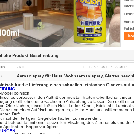
Infor
Liefer
Verso
Fähigk
Kon
rliche Produkt-Beschreibung
tus:
Glatt
Haltbarkeitsdauer:
3 Jahre
Aerosolspray für Haus
Wohnaerosolspray
Glattes besch
ben:
,
,
lnisch für die Lieferung eines schnellen, einfachen Glanzes auf
EIBUNG:
öbel polnisch
nisches verbessert den Auftritt der meisten harten Oberflächen, inde
fügung stellt, ohne eine wächserne Anhäufung zu lassen. Sie stellt ein
n Oberflächen, einschließlich Holz, Leder, Granit, Edelstahl, Laminat
lanz und einen Auffrischungsgeruch, die Ihr Haus und willkommenen Le
anten Duft.
 nur auf den fertigen, Siegeloberflächen zu verwenden.
 und befeuchtet mit einer speziellen Mischung des Zitronenöls und de
e Applikatorn-Kappe verfügbar
UNGEN: