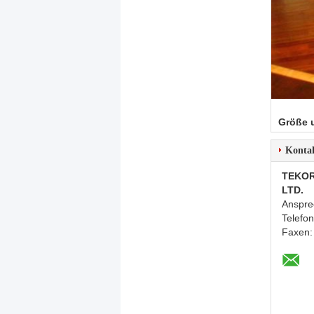
Größe 
Konta
TEKOR
LTD.
Anspre
Telefo
Faxen