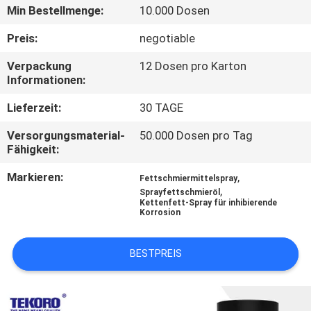
Min Bestellmenge:
10.000 Dosen
KONTAKTIEREN
Preis:
negotiable
SIE
Verpackung
12 Dosen pro Karton
UNS
Informationen:
Lieferzeit:
30 TAGE
NEUIGKEITEN
Versorgungsmaterial-
50.000 Dosen pro Tag
Fähigkeit:
BITTE UM
Markieren:
,
Fettschmiermittelspray
EIN
,
Sprayfettschmieröl
Kettenfett-Spray für inhibierende
ANGEBOT
Korrosion
SITEMAP
BESTPREIS
DATENSCHUTZRICHTLINIE