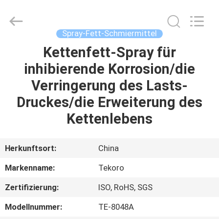
CAR
CARE
INDUSTRY
CO.,
LTD..
Spray-Fett-Schmiermittel
All
Rights
Kettenfett-Spray für
ZU
Reserved.
inhibierende Korrosion/die
HAUSE
Verringerung des Lasts-
PRODUKTE
Druckes/die Erweiterung des
Kettenlebens
ÜBER
UNS
Herkunftsort:
China
Markenname:
Tekoro
WERKSBESICHTIGUNG
Zertifizierung:
ISO, RoHS, SGS
QUALITÄTSKONTROLLE
Modellnummer:
TE-8048A