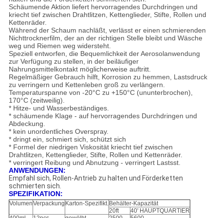
Schäumende Aktion liefert hervorragendes Durchdringen und
kriecht tief zwischen Drahtlitzen, Kettenglieder, Stifte, Rollen und
Kettenräder.
Während der Schaum nachläßt, verlässt er einen schmierenden
Nichttrocknerfilm, der an der richtigen Stelle bleibt und Wäsche
weg und Riemen weg widersteht.
Speziell entworfen, die Bequemlichkeit der Aerosolanwendung
zur Verfügung zu stellen, in der beiläufiger
Nahrungsmittelkontakt möglicherweise auftritt.
Regelmäßiger Gebrauch hilft, Korrosion zu hemmen, Lastsdruck
zu verringern und Kettenleben groß zu verlängern.
Temperaturspanne von -20°C zu +150°C (ununterbrochen),
170°C (zeitweilig).
* Hitze- und Wasserbeständiges.
* schäumende Klage - auf hervorragendes Durchdringen und
Abdeckung.
* kein unordentliches Overspray.
* dringt ein, schmiert sich, schützt sich
* Formel der niedrigen Viskosität kriecht tief zwischen
Drahtlitzen, Kettenglieder, Stifte, Rollen und Kettenräder.
* verringert Reibung und Abnutzung - verringert Lastsst.
ANWENDUNGEN:
Empfahl sich, Rollen-Antrieb zu halten und Förderketten
schmierten sich.
SPEZIFIKATION:
Volumen
Verpackung
Karton-Spezifikt.
Behälter-Kapazität
20ft
40' HAUPTQUARTIER