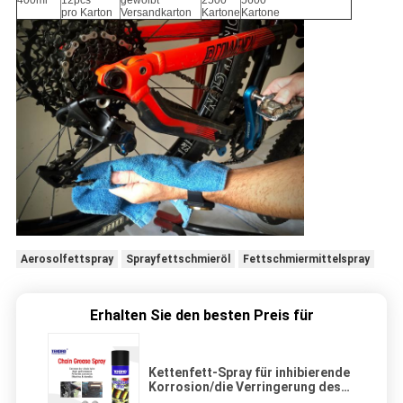
400ml
12pcs
gewölbt
2500
5600
pro Karton
Versandkarton
Kartone
Kartone
Aerosolfettspray
Sprayfettschmieröl
Fettschmiermittelspray
Erhalten Sie den besten Preis für
Kettenfett-Spray für inhibierende
Korrosion/die Verringerung des
Lasts-Druckes/die Erweiterung