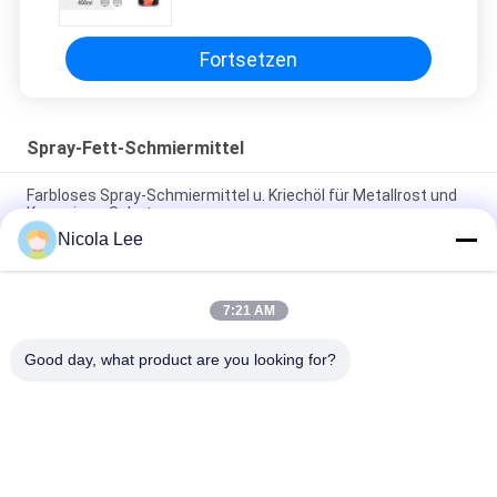
des Kettenlebens
Fortsetzen
Spray-Fett-Schmiermittel
Farbloses Spray-Schmiermittel u. Kriechöl für Metallrost und
Korrosions-Schutz
Nicola Lee
Silikon-Schmiermittel nicht ätzend für die Lieferung des
geruchlosen klaren Schmierungs-Filmes
7:21 AM
Gang-u. Ketten-Schmieröl-Spray für das Halten des Rollen-
Antriebs und der Förderketten geschmiert
Good day, what product are you looking for?
Beliebte Kategorien
Alle
Kennzeichnung 
Aerosol-Spray-Farbe
Sprühfarbe