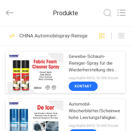
CAR
CARE
INDUSTRY
Produkte
CO.,
LTD..
All
Rights
ZU
Reserved.
57
CHINA Automobilspray-Reiniger
HAUSE
Aerosol-Spray-Farbe
Gewebe-Schaum-
PRODUKTE
Reiniger-Spray für die
Wiederherstellung des
ÜBER
Plüsch-Blickes u. des
negotiable MOQ:10.000 Dosen
Gefühls des Gewebes
UNS
KONTAKT
und der Polsterung
29
Kennzeichnung
Automobil-
WERKSBESICHTIGUNG
Wischerblätter/Scheinwerfer/
Sprühfarbe
hohe Leistungsfähigkeit
QUALITÄTSKONTROLLE
De Icer For
negotiable MOQ:10.000 Dosen