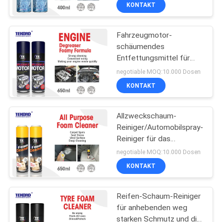
KONTAKT
KONTAKTIEREN
Fahrzeugmotor-
SIE
9
schäumendes
UNS
Entfettungsmittel für
Graffiti-Sprühfarbe
Anhäufungs-
negotiable MOQ:10.000 Dosen
Fett/Schmutz/Schmutz
NEUIGKEITEN
KONTAKT
schnell entfernen
BITTE UM
Allzweckschaum-
Reiniger/Automobilspray-
EIN
Reiniger für das
30
ANGEBOT
Entfernen von Flecken u.
negotiable MOQ:10.000 Dosen
die Wiederherstellung
Automobilspray-
KONTAKT
des Gewebes
SITEMAP
Reiniger
Reifen-Schaum-Reiniger
für anhebenden weg
DATENSCHUTZRICHTLINIE
starken Schmutz und die