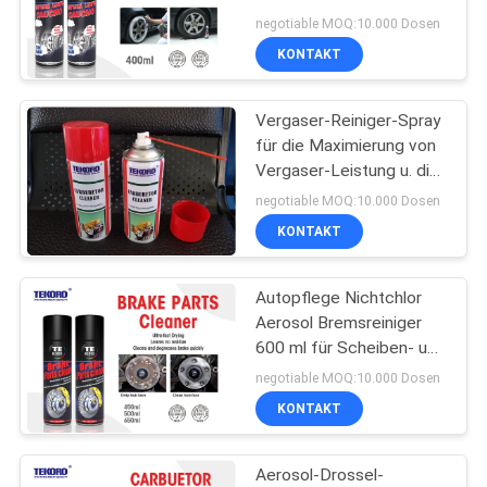
Wiederherstellung des
negotiable MOQ:10.000 Dosen
natürlichen tiefen
KONTAKT
schwarzen Auftrittes
25
Vergaser-Reiniger-Spray
Autopflege-Spray
für die Maximierung von
Vergaser-Leistung u. die
Kontrolle von
negotiable MOQ:10.000 Dosen
Verschmutzung
KONTAKT
Autopflege Nichtchlor
23
Aerosol Bremsreiniger
Spray-Fett-
600 ml für Scheiben- und
Trommelbremsen
negotiable MOQ:10.000 Dosen
Schmiermittel
KONTAKT
Aerosol-Drossel-