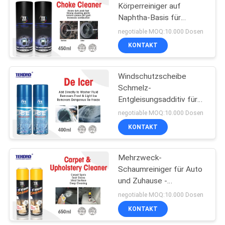
Körperreiniger auf
Naphtha-Basis für
8
Vergaser
negotiable MOQ:10.000 Dosen
Aerosol-Elektronik-
KONTAKT
Reiniger
Windschutzscheibe
Schmelz-
Entgleisungsadditiv für
Fahrzeugglasbehandlung
negotiable MOQ:10.000 Dosen
Haltbarkeit 3 Jahre
KONTAKT
45
Farblos
Mehrzweck-
Hauptaerosol
Schaumreiniger für Auto
und Zuhause -
Fleckenentferner und
negotiable MOQ:10.000 Dosen
Oberflächenschutz
KONTAKT