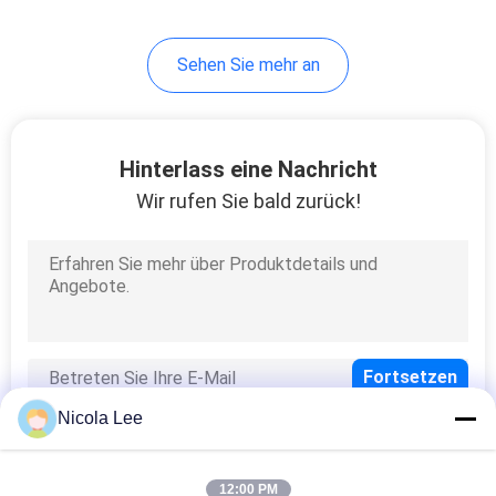
5
Sehen Sie mehr an
Korrosionschutz-
Spray
Hinterlass eine Nachricht
Wir rufen Sie bald zurück!
4
Motoröl-Zusätze
Nicola Lee
12:00 PM