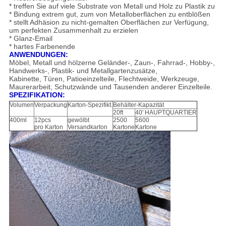
* treffen Sie auf viele Substrate von Metall und Holz zu Plastik zu
* Bindung extrem gut, zum von Metalloberflächen zu entblößen
* stellt Adhäsion zu nicht-gemalten Oberflächen zur Verfügung,
um perfekten Zusammenhalt zu erzielen
* Glanz-Email
* hartes Farbenende
ANWENDUNGEN:
Möbel, Metall und hölzerne Geländer-, Zaun-, Fahrrad-, Hobby-,
Handwerks-, Plastik- und Metallgartenzusätze,
Kabinette, Türen, Patioeinzelteile, Flechtweide, Werkzeuge,
Maurerarbeit, Schutzwände und Tausenden anderer Einzelteile.
SPEZIFIKATION:
Volumen
Verpackung
Karton-Spezifikt.
Behälter-Kapazität
20ft
40' HAUPTQUARTIER
400ml
12pcs
gewölbt
2500
5600
pro Karton
Versandkarton
Kartone
Kartone