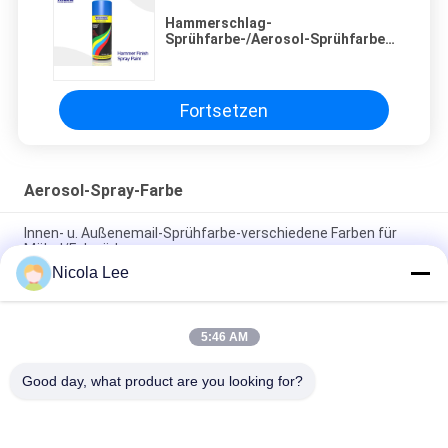
Hammerschlag-
Sprühfarbe-/Aerosol-Sprühfarbe-
verschiedene Farben für Patio-
Einzelteile
Fortsetzen
Aerosol-Spray-Farbe
Innen- u. Außenemail-Sprühfarbe-verschiedene Farben für
Möbel/Fahrräder
Nicola Lee
Ungiftige Edelstahl-Sprühfarbe-widerstehende
Splitterung/Knacken/Schale
5:46 AM
Schnelle trocknende metallische Sprühfarbe für die
Metalldekorations-verschiedenen Farben optional
Good day, what product are you looking for?
Beliebte Kategorien
Alle