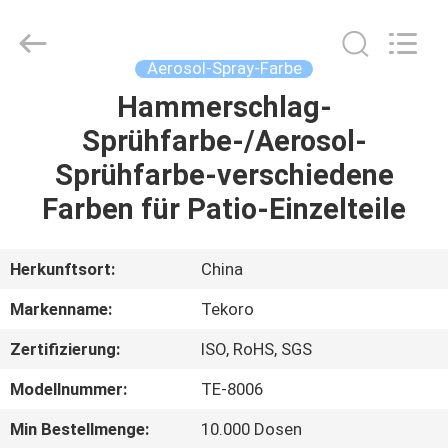
CAR
CARE
INDUSTRY
CO.,
LTD..
Aerosol-Spray-Farbe
All
Rights
Hammerschlag-
ZU
Reserved.
Sprühfarbe-/Aerosol-
HAUSE
Sprühfarbe-verschiedene
PRODUKTE
Farben für Patio-Einzelteile
ÜBER
Herkunftsort:
China
UNS
Markenname:
Tekoro
Zertifizierung:
ISO, RoHS, SGS
WERKSBESICHTIGUNG
Modellnummer:
TE-8006
QUALITÄTSKONTROLLE
Min Bestellmenge:
10.000 Dosen