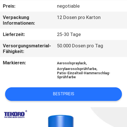
Preis:
negotiable
KONTAKTIEREN
Verpackung
12 Dosen pro Karton
SIE
Informationen:
UNS
Lieferzeit:
25-30 Tage
Versorgungsmaterial-
50.000 Dosen pro Tag
NEUIGKEITEN
Fähigkeit:
Markieren:
,
Aerosolspraylack
BITTE UM
,
Acrylaerosolsprühfarbe
Patio-Einzelteil-Hammerschlag-
EIN
Sprühfarbe
ANGEBOT
BESTPREIS
SITEMAP
DATENSCHUTZRICHTLINIE