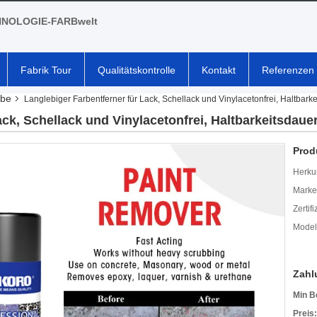
NOLOGIE-FARBwelt
Fabrik Tour
Qualitätskontrolle
Kontakt
Referenzen
rbe
Langlebiger Farbentferner für Lack, Schellack und Vinylacetonfrei, Haltbark
ack, Schellack und Vinylacetonfrei, Haltbarkeitsdaue
Prod
Herkun
Mark
Zertif
Model
Zahl
Min B
Preis: