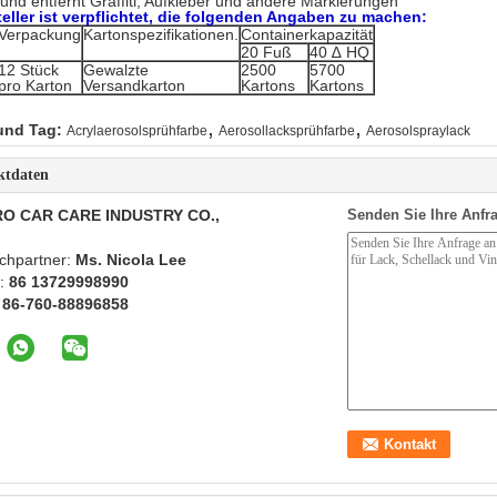
 und entfernt Graffiti, Aufkleber und andere Markierungen
teller ist verpflichtet, die folgenden Angaben zu machen:
Verpackung
Kartonspezifikationen.
Containerkapazität
20 Fuß
40 ∆ HQ
12 Stück
Gewalzte
2500
5700
pro Karton
Versandkarton
Kartons
Kartons
,
,
und Tag:
Acrylaerosolsprühfarbe
Aerosollacksprühfarbe
Aerosolspraylack
ktdaten
O CAR CARE INDUSTRY CO.,
Senden Sie Ihre Anfra
chpartner:
Ms. Nicola Lee
n:
86 13729998990
:
86-760-88896858