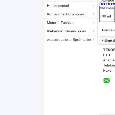
* Aufhebt
Der Hers
Hauptaerosol
Volumen
Korrosionschutz-Spray
400 ml
Motoröl-Zusätze
Größe 
Klebender Kleber-Spray
wasserbasierte Sprühfarbe
Konta
TEKOR
LTD.
Anspre
Telefo
Faxen