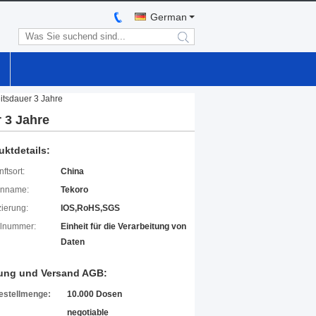
German
search
eitsdauer 3 Jahre
r 3 Jahre
uktdetails:
ftsort:
China
enname:
Tekoro
izierung:
IOS,RoHS,SGS
lnummer:
Einheit für die Verarbeitung von
Daten
ung und Versand AGB:
estellmenge:
10.000 Dosen
negotiable