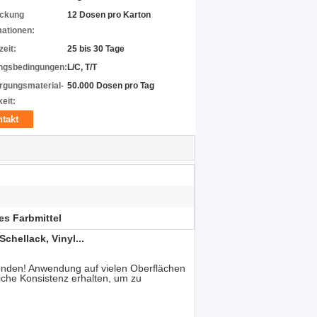
ckung
12 Dosen pro Karton
mationen:
zeit:
25 bis 30 Tage
ngsbedingungen:
L/C, T/T
rgungsmaterial-
50.000 Dosen pro Tag
eit:
takt
es Farbmittel
chellack, Vinyl...
rwenden! Anwendung auf vielen Oberflächen
iche Konsistenz erhalten, um zu