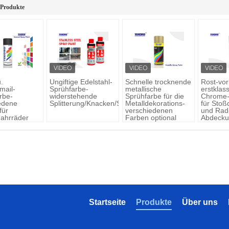
 Produkte
.
Ungiftige Edelstahl-
Schnelle trocknende
Rost-vo
mail-
Sprühfarbe-
metallische
erstklas
rbe-
widerstehende
Sprühfarbe für die
Chrome-
edene
Splitterung/Knacken/Schale
Metalldekorations-
für Sto
für
verschiedenen
und Rad
ahrräder
Farben optional
Abdeck
Startseite
Produkte
Über uns