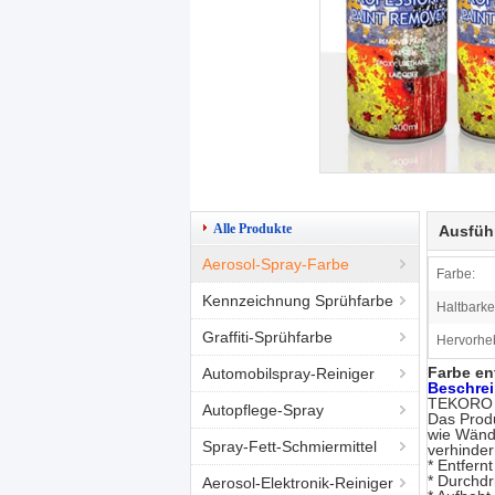
Alle Produkte
Ausfüh
Aerosol-Spray-Farbe
Farbe:
Kennzeichnung Sprühfarbe
Haltbarkei
Graffiti-Sprühfarbe
Hervorhe
Farbe ent
Automobilspray-Reiniger
Beschre
TEKORO F
Autopflege-Spray
Das Produ
wie Wände
Spray-Fett-Schmiermittel
verhinder
* Entfern
* Durchdr
Aerosol-Elektronik-Reiniger