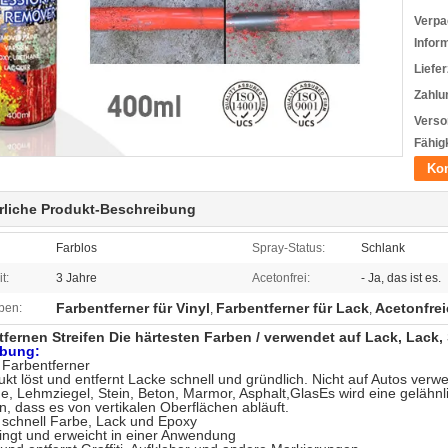
Verpa
Infor
Liefer
Zahlu
Verso
Fähigk
Kon
rliche Produkt-Beschreibung
Farblos
Spray-Status:
Schlank
t:
3 Jahre
Acetonfrei:
- Ja, das ist es.
Farbentferner für Vinyl
Farbentferner für Lack
Acetonfrei
ben:
,
,
fernen Streifen Die härtesten Farben / verwendet auf Lack, Lack, S
ibung:
arbentferner
kt löst und entfernt Lacke schnell und gründlich. Nicht auf Autos ve
, Lehmziegel, Stein, Beton, Marmor, Asphalt,GlasEs wird eine gelähnl
n, dass es von vertikalen Oberflächen abläuft.
t schnell Farbe, Lack und Epoxy
ingt und erweicht in einer Anwendung