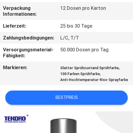
Verpackung
12 Dosen pro Karton
KONTAKTIEREN
Informationen:
SIE
Lieferzeit:
25 bis 30 Tage
UNS
Zahlungsbedingungen:
L/C, T/T
Versorgungsmaterial-
50.000 Dosen pro Tag
NEUIGKEITEN
Fähigkeit:
Markieren:
,
Glatter Sprühzustand Sprühfarbe
BITTE UM
,
100 Farben Sprühfarbe
EIN
Anti-Hochtemperatur-Riss-Sprayfarbe
ANGEBOT
BESTPREIS
SITEMAP
DATENSCHUTZRICHTLINIE