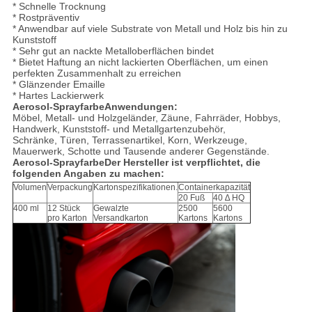
* Schnelle Trocknung
* Rostpräventiv
* Anwendbar auf viele Substrate von Metall und Holz bis hin zu
Kunststoff
* Sehr gut an nackte Metalloberflächen bindet
* Bietet Haftung an nicht lackierten Oberflächen, um einen
perfekten Zusammenhalt zu erreichen
* Glänzender Emaille
* Hartes Lackierwerk
Aerosol-Sprayfarbe
Anwendungen:
Möbel, Metall- und Holzgeländer, Zäune, Fahrräder, Hobbys,
Handwerk, Kunststoff- und Metallgartenzubehör,
Schränke, Türen, Terrassenartikel, Korn, Werkzeuge,
Mauerwerk, Schotte und Tausende anderer Gegenstände.
Aerosol-Sprayfarbe
Der Hersteller ist verpflichtet, die
folgenden Angaben zu machen:
Volumen
Verpackung
Kartonspezifikationen.
Containerkapazität
20 Fuß
40 ∆ HQ
400 ml
12 Stück
Gewalzte
2500
5600
pro Karton
Versandkarton
Kartons
Kartons