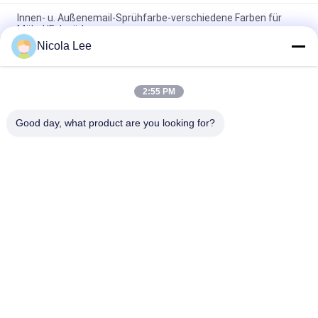
Innen- u. Außenemail-Sprühfarbe-verschiedene Farben für
Möbel/Fahrräder
Nicola Lee
Ungiftige Edelstahl-Sprühfarbe-widerstehende
Splitterung/Knacken/Schale
2:55 PM
Schnelle trocknende metallische Sprühfarbe für die
Metalldekorations-verschiedenen Farben optional
Good day, what product are you looking for?
Beliebte Kategorien
Alle
Kennzeichnung 
Aerosol-Spray-Farbe
Sprühfarbe
Automobilspray-
Graffiti-Sprühfarbe
Reiniger
Spray-Fett-
Autopflege-Spray
Schmiermittel