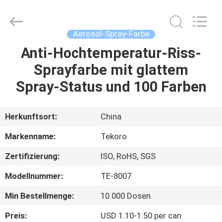
CAR
CARE
INDUSTRY
CO.,
LTD..
Aerosol-Spray-Farbe
All
Rights
Anti-Hochtemperatur-Riss-
ZU
Reserved.
Sprayfarbe mit glattem
HAUSE
Spray-Status und 100 Farben
PRODUKTE
Herkunftsort:
China
ÜBER
Markenname:
Tekoro
UNS
Zertifizierung:
ISO, RoHS, SGS
Modellnummer:
TE-8007
WERKSBESICHTIGUNG
Min Bestellmenge:
10.000 Dosen
QUALITÄTSKONTROLLE
Preis:
USD 1.10-1.50 per can