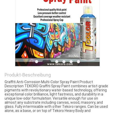
KONTAKTIEREN
SIE
UNS
NEUIGKEITEN
BITTE UM
EIN
Produkt-Beschreibung
ANGEBOT
Graffiti Anti-Corrosion Multi-Color Spray Paint Product
Description TEKORO Graffiti Spray Paint combines artist-grade
pigments with revolutionary water-based technology, offering
SITEMAP
exceptional color brilliance, light fastness, and durability in a
unique low-odor formulation. Versatile enough for use on
almost any substrate including canvas, wood, masonry, and
glass. Fully intermixable with other Tekoro ranges. Can be used
DATENSCHUTZRICHTLINIE
alone, as a base, or on top of Tekoro Heavy Body and