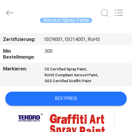
CAR
CARE
INDUSTRY
CO.,
LTD..
Aerosol-Spray-Farbe
All
Rights
ZU
Reserved.
Zertifizierung:
ISO9001, ISO14001, RoHS
HAUSE
Min
300
Bestellmenge:
PRODUKTE
Markieren:
,
CE Certified Spray Paint
,
RoHS Compliant Aerosol Paint
ÜBER
SGS Certified Graffiti Paint
UNS
BESTPREIS
WERKSBESICHTIGUNG
QUALITÄTSKONTROLLE