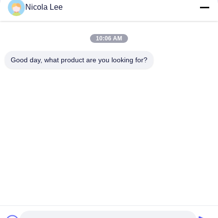
Nicola Lee
Ungiftige Edelstahl-Sprühfarbe-widerstehende
Splitterung/Knacken/Schale
10:06 AM
Schnelle trocknende metallische Sprühfarbe für die
Metalldekorations-verschiedenen Farben optional
Good day, what product are you looking for?
Beliebte Kategorien
Alle
Kennzeichnung 
Aerosol-Spray-Farbe
Sprühfarbe
Automobilspray-
Graffiti-Sprühfarbe
Reiniger
Spray-Fett-
Autopflege-Spray
Schmiermittel
Aerosol-Elektronik-
Hauptaerosol
Reiniger