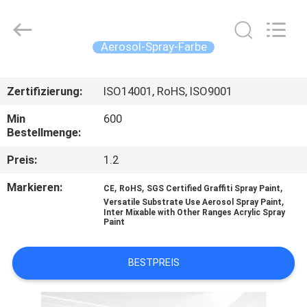
CAR
CARE
INDUSTRY
CO.,
LTD..
Aerosol-Spray-Farbe
All
Rights
ZU
Reserved.
Zertifizierung:
ISO14001, RoHS, ISO9001
HAUSE
Min
600
Bestellmenge:
PRODUKTE
Preis:
1.2
ÜBER
Markieren:
,
,
,
CE
RoHS
SGS Certified Graffiti Spray Paint
,
UNS
Versatile Substrate Use Aerosol Spray Paint
Inter Mixable with Other Ranges Acrylic Spray
Paint
WERKSBESICHTIGUNG
BESTPREIS
QUALITÄTSKONTROLLE