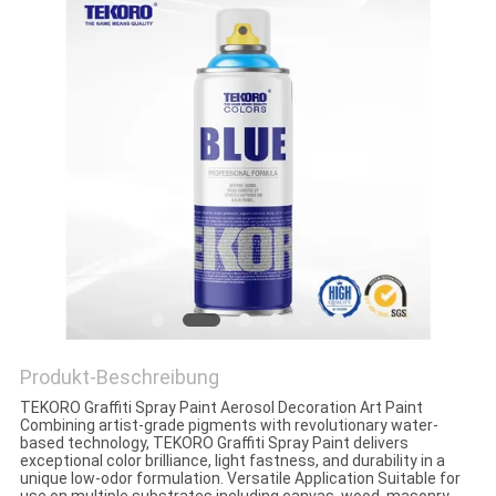
KONTAKTIEREN
SIE
UNS
NEUIGKEITEN
BITTE UM
EIN
ANGEBOT
Produkt-Beschreibung
SITEMAP
TEKORO Graffiti Spray Paint Aerosol Decoration Art Paint
Combining artist-grade pigments with revolutionary water-
based technology, TEKORO Graffiti Spray Paint delivers
exceptional color brilliance, light fastness, and durability in a
DATENSCHUTZRICHTLINIE
unique low-odor formulation. Versatile Application Suitable for