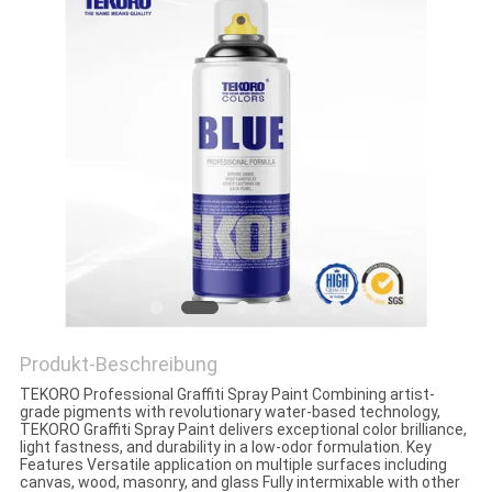
KONTAKTIEREN
SIE
UNS
NEUIGKEITEN
BITTE UM
EIN
ANGEBOT
Produkt-Beschreibung
TEKORO Professional Graffiti Spray Paint Combining artist-
SITEMAP
grade pigments with revolutionary water-based technology,
TEKORO Graffiti Spray Paint delivers exceptional color brilliance,
light fastness, and durability in a low-odor formulation. Key
Features Versatile application on multiple surfaces including
DATENSCHUTZRICHTLINIE
canvas, wood, masonry, and glass Fully intermixable with other