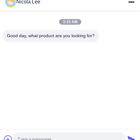
Nicola Lee
Ungiftige Edelstahl-Sprühfarbe-widerstehende
Splitterung/Knacken/Schale
3:15 AM
Schnelle trocknende metallische Sprühfarbe für die
Metalldekorations-verschiedenen Farben optional
Good day, what product are you looking for?
Beliebte Kategorien
Alle
Kennzeichnung 
Aerosol-Spray-Farbe
Sprühfarbe
Automobilspray-
Graffiti-Sprühfarbe
Reiniger
Spray-Fett-
Autopflege-Spray
Schmiermittel
Aerosol-Elektronik-
Hauptaerosol
Reiniger