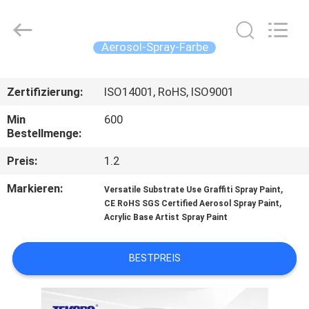
CAR
CARE
INDUSTRY
CO.,
LTD..
Aerosol-Spray-Farbe
All
Rights
ZU
Reserved.
Zertifizierung:
ISO14001, RoHS, ISO9001
HAUSE
Min
600
Bestellmenge:
PRODUKTE
Preis:
1.2
ÜBER
Markieren:
,
Versatile Substrate Use Graffiti Spray Paint
,
UNS
CE RoHS SGS Certified Aerosol Spray Paint
Acrylic Base Artist Spray Paint
WERKSBESICHTIGUNG
BESTPREIS
QUALITÄTSKONTROLLE