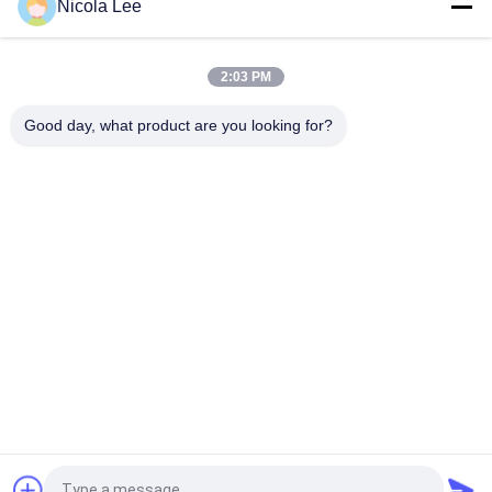
Nicola Lee
Ungiftige Edelstahl-Sprühfarbe-widerstehende
Splitterung/Knacken/Schale
2:03 PM
Schnelle trocknende metallische Sprühfarbe für die
Metalldekorations-verschiedenen Farben optional
Good day, what product are you looking for?
Beliebte Kategorien
Alle
Kennzeichnung 
Aerosol-Spray-Farbe
Sprühfarbe
Automobilspray-
Graffiti-Sprühfarbe
Reiniger
Spray-Fett-
Autopflege-Spray
Schmiermittel
Aerosol-Elektronik-
Hauptaerosol
Reiniger