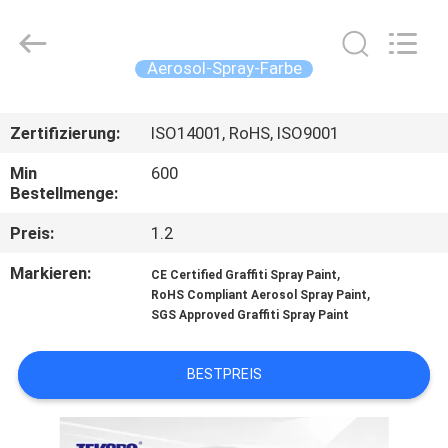
CAR
CARE
INDUSTRY
CO.,
LTD..
Aerosol-Spray-Farbe
All
Rights
ZU
Reserved.
Zertifizierung:
ISO14001, RoHS, ISO9001
HAUSE
Min
600
Bestellmenge:
PRODUKTE
Preis:
1.2
ÜBER
Markieren:
,
CE Certified Graffiti Spray Paint
,
UNS
RoHS Compliant Aerosol Spray Paint
SGS Approved Graffiti Spray Paint
WERKSBESICHTIGUNG
BESTPREIS
QUALITÄTSKONTROLLE