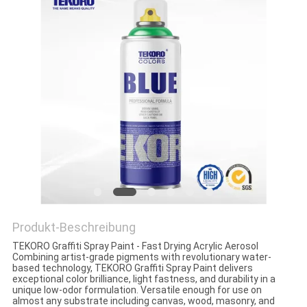
KONTAKTIEREN
SIE
UNS
NEUIGKEITEN
BITTE UM
EIN
ANGEBOT
Produkt-Beschreibung
TEKORO Graffiti Spray Paint - Fast Drying Acrylic Aerosol
SITEMAP
Combining artist-grade pigments with revolutionary water-
based technology, TEKORO Graffiti Spray Paint delivers
exceptional color brilliance, light fastness, and durability in a
unique low-odor formulation. Versatile enough for use on
DATENSCHUTZRICHTLINIE
almost any substrate including canvas, wood, masonry, and