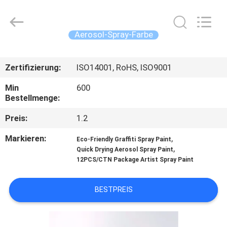
CAR
CARE
INDUSTRY
CO.,
LTD..
Aerosol-Spray-Farbe
All
Rights
ZU
Reserved.
Zertifizierung:
ISO14001, RoHS, ISO9001
HAUSE
Min
600
Bestellmenge:
PRODUKTE
Preis:
1.2
ÜBER
Markieren:
,
Eco-Friendly Graffiti Spray Paint
,
UNS
Quick Drying Aerosol Spray Paint
12PCS/CTN Package Artist Spray Paint
WERKSBESICHTIGUNG
BESTPREIS
QUALITÄTSKONTROLLE