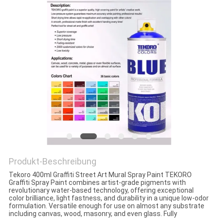
KONTAKTIEREN
SIE
UNS
NEUIGKEITEN
BITTE UM
EIN
ANGEBOT
Produkt-Beschreibung
Tekoro 400ml Graffiti Street Art Mural Spray Paint TEKORO
SITEMAP
Graffiti Spray Paint combines artist-grade pigments with
revolutionary water-based technology, offering exceptional
color brilliance, light fastness, and durability in a unique low-odor
formulation. Versatile enough for use on almost any substrate
DATENSCHUTZRICHTLINIE
including canvas, wood, masonry, and even glass. Fully