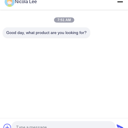
Nicola Lee
Ungiftige Edelstahl-Sprühfarbe-widerstehende
Splitterung/Knacken/Schale
7:51 AM
Schnelle trocknende metallische Sprühfarbe für die
Metalldekorations-verschiedenen Farben optional
Good day, what product are you looking for?
Beliebte Kategorien
Alle
Kennzeichnung 
Aerosol-Spray-Farbe
Sprühfarbe
Automobilspray-
Graffiti-Sprühfarbe
Reiniger
Spray-Fett-
Autopflege-Spray
Schmiermittel
Aerosol-Elektronik-
Hauptaerosol
Reiniger