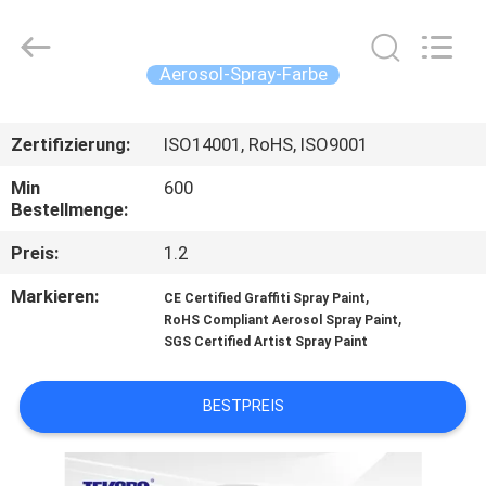
CAR
CARE
INDUSTRY
CO.,
LTD..
Aerosol-Spray-Farbe
All
Rights
ZU
Reserved.
Zertifizierung:
ISO14001, RoHS, ISO9001
HAUSE
Min
600
Bestellmenge:
PRODUKTE
Preis:
1.2
ÜBER
Markieren:
,
CE Certified Graffiti Spray Paint
,
UNS
RoHS Compliant Aerosol Spray Paint
SGS Certified Artist Spray Paint
WERKSBESICHTIGUNG
BESTPREIS
QUALITÄTSKONTROLLE