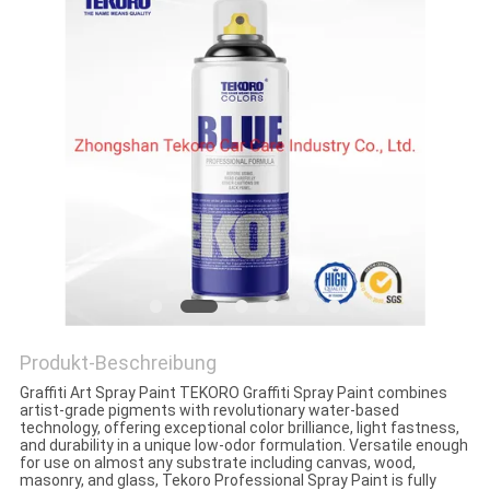
KONTAKTIEREN
SIE
UNS
NEUIGKEITEN
BITTE UM
EIN
ANGEBOT
Produkt-Beschreibung
Graffiti Art Spray Paint TEKORO Graffiti Spray Paint combines
SITEMAP
artist-grade pigments with revolutionary water-based
technology, offering exceptional color brilliance, light fastness,
and durability in a unique low-odor formulation. Versatile enough
for use on almost any substrate including canvas, wood,
DATENSCHUTZRICHTLINIE
masonry, and glass, Tekoro Professional Spray Paint is fully