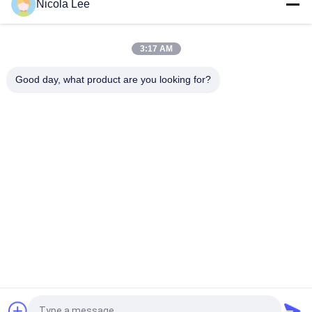
Nicola Lee
Ungiftige Edelstahl-Sprühfarbe-widerstehende
Splitterung/Knacken/Schale
3:17 AM
Schnelle trocknende metallische Sprühfarbe für die
Metalldekorations-verschiedenen Farben optional
Good day, what product are you looking for?
Beliebte Kategorien
Alle
Kennzeichnung 
Aerosol-Spray-Farbe
Sprühfarbe
Automobilspray-
Graffiti-Sprühfarbe
Reiniger
Spray-Fett-
Autopflege-Spray
Schmiermittel
Aerosol-Elektronik-
Hauptaerosol
Reiniger