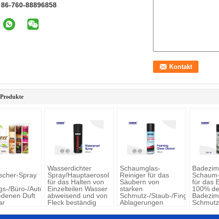
:
86-760-88896858
 Produkte
Wasserdichter
Schaumglas-
Badezim
ischer-Spray
Spray/Hauptaerosol
Reiniger für das
Schaum-
für das Halten von
Säubern von
für das 
s-/Büro-/Auto-
Einzelteilen Wasser
starken
100% de
edenen Duft
abweisend und von
Schmutz-/Staub-/Fingerabdruck
Badezim
ar
Fleck beständig
Ablagerungen
Schmutz
Seifen-