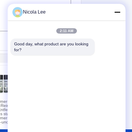
Nicola Lee
2:11 AM
(
0
/ 3000)
Good day, what product are you looking 
for?
mer-
Hauptmöbel-
Reiniger
Polnisches für die
Entfernen
Lieferung von den
s starken
mehrfachen
-/Dunst-
mer-
Oberflächen
-und
schützend u. von
Abschaums
glatter Beschichtung