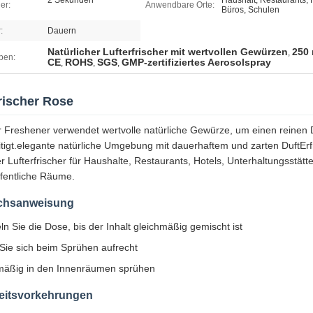
2 Sekunden
Haushalt, Restaurants, 
er:
Anwendbare Orte:
Büros, Schulen
:
Dauern
Natürlicher Lufterfrischer mit wertvollen Gewürzen
250
,
ben:
CE
ROHS
SGS
GMP-zertifiziertes Aerosolspray
,
,
,
frischer Rose
r Freshener verwendet wertvolle natürliche Gewürze, um einen reinen Du
itigt.elegante natürliche Umgebung mit dauerhaftem und zarten DuftEr
er Lufterfrischer für Haushalte, Restaurants, Hotels, Unterhaltungsstä
fentliche Räume.
chsanweisung
ln Sie die Dose, bis der Inhalt gleichmäßig gemischt ist
Sie sich beim Sprühen aufrecht
mäßig in den Innenräumen sprühen
eitsvorkehrungen