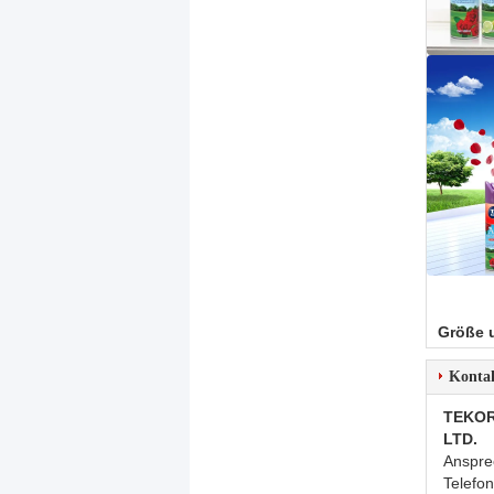
Größe 
Konta
TEKOR
LTD.
Anspre
Telefo