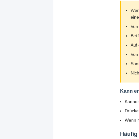
Wenn
eine
Verm
Bei 
Auf 
Von
Sonn
Nich
Kann en
Kannen 
Drücke
Wenn nö
Häufig 