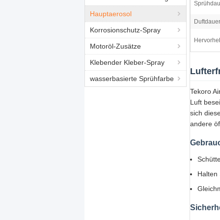
Sprühdau
Hauptaerosol
Duftdauer
Korrosionschutz-Spray
Hervorhe
Motoröl-Zusätze
Klebender Kleber-Spray
Lufter
wasserbasierte Sprühfarbe
Tekoro Ai
Luft bese
sich dies
andere öf
Gebrau
Schütte
Halten 
Gleich
Sicherh