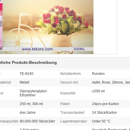
rliche Produkt-Beschreibung
:
TE-8240
Behälterform:
Runden
aterial:
Metall
Geruch-Art:
Apfel, Rose, Zitrone, J
Dipropylenglykol-
≥200 ml
al:
Kapazität:
Ethylether
250 ml, 300 ml
Paket:
24pcs pro Karton
:
drei Jahre
Transportpaket:
24 Stück/Karton
nskapazität:
80.000.000 Stück/Jahr
Lagertemperatur:
Unter 50 °C