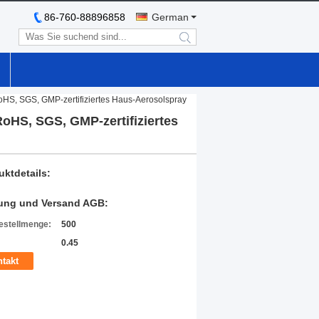
86-760-88896858
German
search
RoHS, SGS, GMP-zertifiziertes Haus-Aerosolspray
RoHS, SGS, GMP-zertifiziertes
uktdetails:
ung und Versand AGB:
estellmenge:
500
0.45
takt