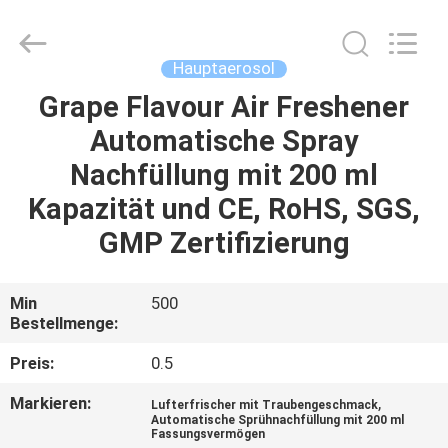
CAR
CARE
INDUSTRY
CO.,
LTD..
Hauptaerosol
All
Rights
Grape Flavour Air Freshener
ZU
Reserved.
Automatische Spray
HAUSE
Nachfüllung mit 200 ml
PRODUKTE
Kapazität und CE, RoHS, SGS,
GMP Zertifizierung
ÜBER
UNS
Min
500
Bestellmenge:
WERKSBESICHTIGUNG
Preis:
0.5
Markieren:
,
Lufterfrischer mit Traubengeschmack
QUALITÄTSKONTROLLE
Automatische Sprühnachfüllung mit 200 ml
Fassungsvermögen