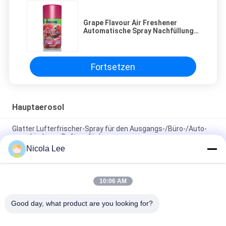
Grape Flavour Air Freshener
Automatische Spray Nachfüllung
mit 200 ml Kapazität und CE,
RoHS, SGS, GMP Zertifizierung
Fortsetzen
Hauptaerosol
Glatter Lufterfrischer-Spray für den Ausgangs-/Büro-/Auto-
verschiedenen Duft verfügbar
Nicola Lee
Wasserdichter Spray/Hauptaerosol für das Halten von
Einzelteilen Wasser abweisend und von Fleck beständig
10:06 AM
Schaumglas-Reiniger für das Säubern von starken
Schmutz-/Staub-/Fingerabdruck-/Dunst-Ablagerungen
Good day, what product are you looking for?
Beliebte Kategorien
Alle