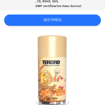
,
,
,
,
CE
ROHS
SGS
GMP-zertifiziertes Haus-Aerosol
KONTAKTIEREN
SIE
BESTPREIS
UNS
NEUIGKEITEN
BITTE UM
EIN
ANGEBOT
SITEMAP
DATENSCHUTZRICHTLINIE