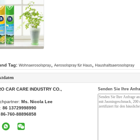
,
,
und Tag:
Wohnaerosolspray
Aerosolspray für Haus
Haushaltsaerosolspray
ktdaten
O CAR CARE INDUSTRY CO.,
Senden Sie Ihre Anfra
chpartner:
Ms. Nicola Lee
n:
86 13729998990
:
86-760-88896858