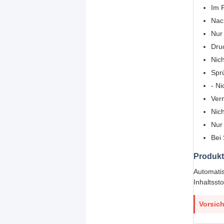
Im F
Nac
Nur
Dru
Nic
Spr
- Ni
Ver
Nich
Nur
Bei 
Produkt
Automatis
Inhaltsst
Vorsich