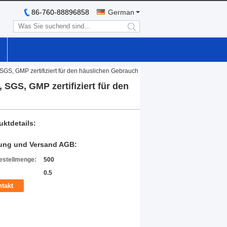
86-760-88896858
German
search
SGS, GMP zertifiziert für den häuslichen Gebrauch
SGS, GMP zertifiziert für den
uktdetails:
ung und Versand AGB:
estellmenge:
500
0.5
takt