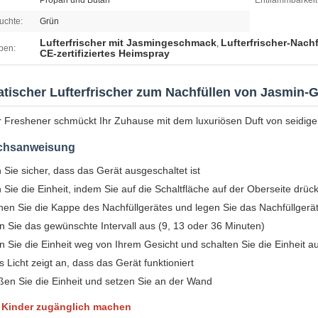
Propan und Butan
Entflammbarkeit
euchte:
Grün
Lufterfrischer mit Jasmingeschmack
Lufterfrischer-Nac
,
ben:
CE-zertifiziertes Heimspray
tischer Lufterfrischer zum Nachfüllen von Jasmin
r Freshener schmückt Ihr Zuhause mit dem luxuriösen Duft von seidige
chsanweisung
n Sie sicher, dass das Gerät ausgeschaltet ist
 Sie die Einheit, indem Sie auf die Schaltfläche auf der Oberseite dr
nen Sie die Kappe des Nachfüllgerätes und legen Sie das Nachfüllgerät 
 Sie das gewünschte Intervall aus (9, 13 oder 36 Minuten)
n Sie die Einheit weg von Ihrem Gesicht und schalten Sie die Einheit au
 Licht zeigt an, dass das Gerät funktioniert
ßen Sie die Einheit und setzen Sie an der Wand
r Kinder zugänglich machen