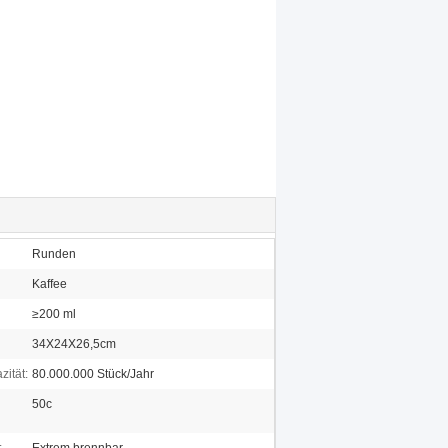
Runden
Kaffee
≥200 ml
34X24X26,5cm
zität:
80.000.000 Stück/Jahr
50c