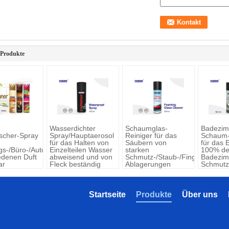
 Produkte
Wasserdichter
Schaumglas-
Badezim
ischer-Spray
Spray/Hauptaerosol
Reiniger für das
Schaum-
für das Halten von
Säubern von
für das 
s-/Büro-/Auto-
Einzelteilen Wasser
starken
100% de
edenen Duft
abweisend und von
Schmutz-/Staub-/Fingerabdruck
Badezim
ar
Fleck beständig
Ablagerungen
Schmutz
Seifen-
Startseite
Produkte
Über uns