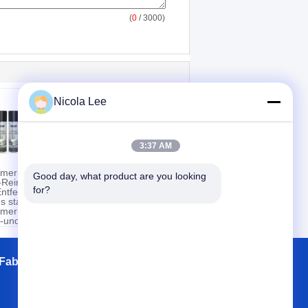
(
0
/ 3000)
Nicola Lee
3:37 AM
mer-
Hauptmöbel-
Good day, what product are you looking 
Reiniger
Polnisches für die
for?
Entfernen
Lieferung von den
s starken
mehrfachen
-/Dunst-
mer-
Oberflächen
-und
schützend u. von
Abschaums
glatter Beschichtung
Fabrik Tour
Kontakte
Sitemap