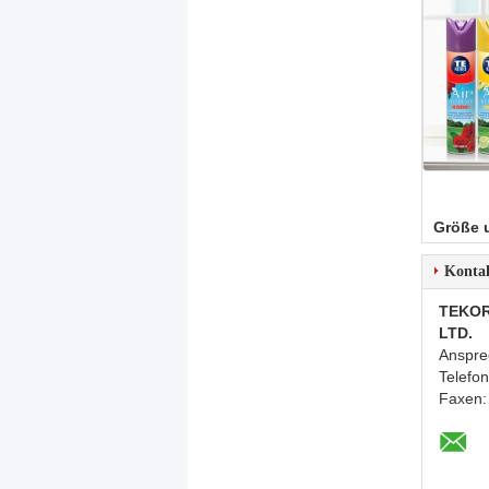
Größe 
Konta
TEKOR
LTD.
Anspre
Telefo
Faxen