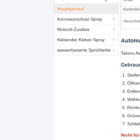
Inhalt:
Hauptaerosol
Kontrolll
Korrosionschutz-Spray
Hervorhe
Motoröl-Zusätze
Klebender Kleber-Spray
Automa
wasserbasierte Sprühfarbe
Tekoro Ai
Gebrau
Stelle
Öffnen
Entfer
Wählen
Richte
Grünes
Schlie
Nicht fü