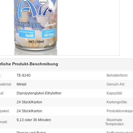
rliche Produkt-Beschreibung
:
TE-8240
Behälterform:
aterial:
Metall
Geruch-Art:
al:
Dipropylenglykol-Ethylether
Kapazität:
24 Stück/Karton
Kartongröße:
paket:
24 Stück/Karton
Produktionskapa
9,13 oder 36 Minuten
Maximale
vall:
Temperatur: