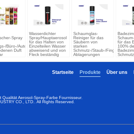
Wasserdichter
Schaumglas-
Badezim
ischer-Spray
Spray/Hauptaerosol
Reiniger für das
Schaum-
für das Halten von
Säubern von
für das 
s-/Büro-/Auto-
Einzelteilen Wasser
starken
100% de
edenen Duft
abweisend und von
Schmutz-/Staub-/Fingerabdruck
Badezim
ar
Fleck beständig
Ablagerungen
Schmutz
Seifen-
Startseite
Produkte
Über uns
 Qualität Aerosol-Spray-Farbe Fournisseur.
TRY CO., LTD.. All Rights Reserved.