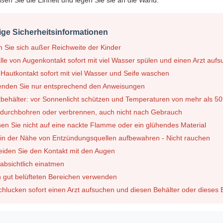
ßen Sie die Einheit und legen Sie sie an die Wand.
ige Sicherheitsinformationen
n Sie sich außer Reichweite der Kinder
lle von Augenkontakt sofort mit viel Wasser spülen und einen Arzt auf
 Hautkontakt sofort mit viel Wasser und Seife waschen
enden Sie nur entsprechend den Anweisungen
kbehälter: vor Sonnenlicht schützen und Temperaturen von mehr als 50
t durchbohren oder verbrennen, auch nicht nach Gebrauch
hen Sie nicht auf eine nackte Flamme oder ein glühendes Material
t in der Nähe von Entzündungsquellen aufbewahren - Nicht rauchen
eiden Sie den Kontakt mit den Augen
 absichtlich einatmen
in gut belüfteten Bereichen verwenden
chlucken sofort einen Arzt aufsuchen und diesen Behälter oder dieses E