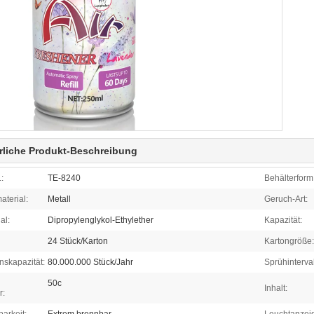
rliche Produkt-Beschreibung
:
TE-8240
Behälterform
aterial:
Metall
Geruch-Art:
al:
Dipropylenglykol-Ethylether
Kapazität:
24 Stück/Karton
Kartongröße:
nskapazität:
80.000.000 Stück/Jahr
Sprühinterval
50c
Inhalt:
r: