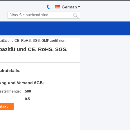
German
search
zität und CE, RoHS, SGS, GMP zertifiziert
apazität und CE, RoHS, SGS,
uktdetails:
ung und Versand AGB:
estellmenge:
500
0.5
takt