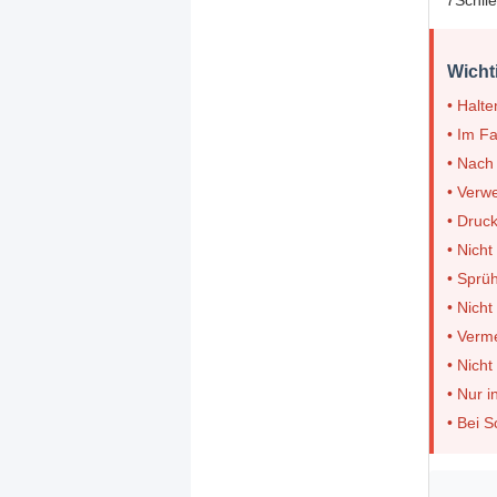
7Schlie
Wicht
• Halte
• Im Fa
• Nach
• Verw
• Druc
• Nich
• Sprü
• Nich
• Verm
• Nicht
• Nur 
• Bei S