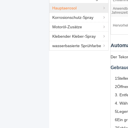
Entflammb
Hauptaerosol
Anwendb
Jahreszeit
Korrosionschutz-Spray
Hervorhe
Motoröl-Zusätze
Klebender Kleber-Spray
Automa
wasserbasierte Sprühfarbe
Der Tekor
Gebrau
1Stelle
2Öffne
3. Entf
4. Wähl
5Legen
6Ein gr