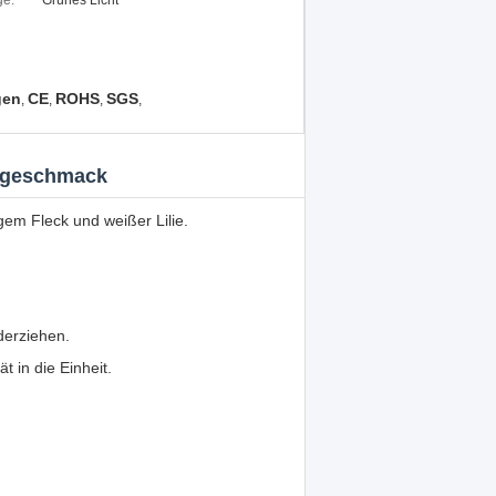
ge:
Grünes Licht
gen
CE
ROHS
SGS
,
,
,
,
ergeschmack
gem Fleck und weißer Lilie.
derziehen.
 in die Einheit.