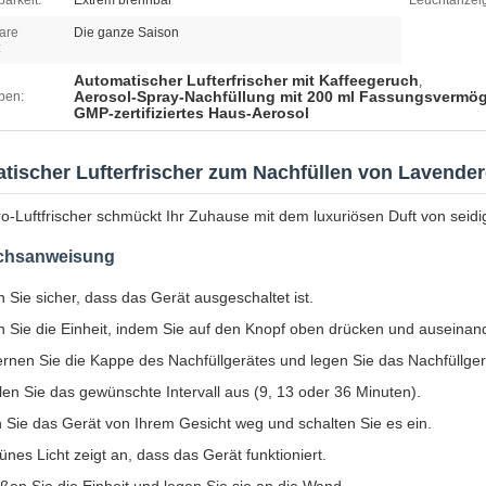
arkeit:
Extrem brennbar
Leuchtanzei
are
Die ganze Saison
:
Automatischer Lufterfrischer mit Kaffeegeruch
,
Aerosol-Spray-Nachfüllung mit 200 ml Fassungsvermö
ben:
GMP-zertifiziertes Haus-Aerosol
tischer Lufterfrischer zum Nachfüllen von Lavend
o-Luftfrischer schmückt Ihr Zuhause mit dem luxuriösen Duft von seidi
chsanweisung
n Sie sicher, dass das Gerät ausgeschaltet ist.
n Sie die Einheit, indem Sie auf den Knopf oben drücken und auseinan
ernen Sie die Kappe des Nachfüllgerätes und legen Sie das Nachfüllgerät
en Sie das gewünschte Intervall aus (9, 13 oder 36 Minuten).
 Sie das Gerät von Ihrem Gesicht weg und schalten Sie es ein.
ünes Licht zeigt an, dass das Gerät funktioniert.